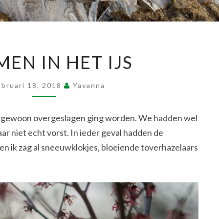
VORMEN
EN IN HET IJS
IN
HET
ebruari 18, 2018
Yavanna
IJS
er gewoon overgeslagen ging worden. We hadden wel
r niet echt vorst. In ieder geval hadden de
n en ik zag al sneeuwklokjes, bloeiende toverhazelaars