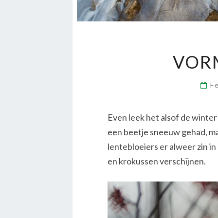
VORM
F
Even leek het alsof de wint
een beetje sneeuw gehad, maa
lentebloeiers er alweer zin i
en krokussen verschijnen.