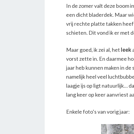
In de zomer valt deze boom i
een dicht bladerdek. Maar wie
vrij rechte platte takken hee
schieten. Dit vond ik er met 
Maar goed, ik zei al, het
leek
a
vorst zette in. En daarmee hoo
jaar heb kunnen maken in de 
namelijk heel veel luchtbubbel
laagje ijs op ligt natuurlijk…
lang keer op keer aanvriest a
Enkele foto’s van vorig jaar: