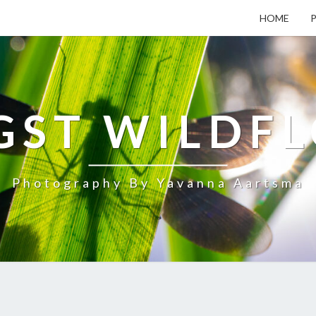
HOME
ST WILDF
Photography By Yavanna Aartsma