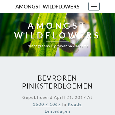
AMONGST WILDFLOWERS
Toggle
navigation
AMONGST
WILDFLOWERS
Photography By Yavanna Aartsma
BEVROREN
PINKSTERBLOEMEN
Gepubliceerd
April 21, 2017
At
1600 × 1067
In
Koude
Lentedagen