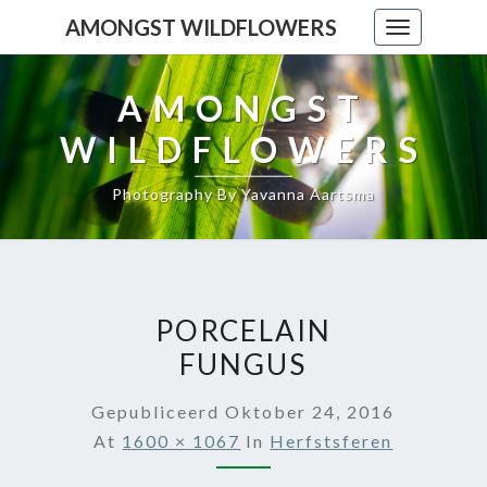
AMONGST WILDFLOWERS
Toggle
navigation
AMONGST
WILDFLOWERS
Photography By Yavanna Aartsma
PORCELAIN
FUNGUS
Gepubliceerd
Oktober 24, 2016
At
1600 × 1067
In
Herfstsferen