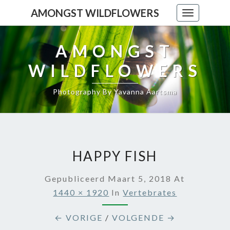
AMONGST WILDFLOWERS
Toggle
navigation
AMONGST
WILDFLOWERS
Photography By Yavanna Aartsma
HAPPY FISH
Gepubliceerd
Maart 5, 2018
At
1440 × 1920
In
Vertebrates
← VORIGE
/
VOLGENDE →