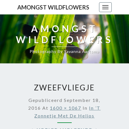
AMONGST WILDFLOWERS
Toggle
navigation
AMONGST
WILDFLOWERS
Photography By Yavanna Aartsma
ZWEEFVLIEGJE
Gepubliceerd
September 18,
2016
At
1600 × 1067
In
In ’t
Zonnetje Met De Helios